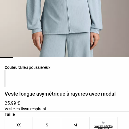
Liste des couleurs du produit
Couleur:
Bleu poussiéreux
Veste longue asymétrique à rayures avec modal
25.99 €
Veste en tissu respirant.
Liste des tailles du produit
Taille
L
XS
S
M
Voir les articles
similaires