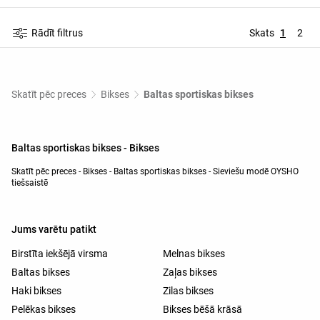
Rādīt filtrus
Skats
1
2
Skatīt pēc preces
Bikses
Baltas sportiskas bikses
Baltas sportiskas bikses - Bikses
Skatīt pēc preces - Bikses - Baltas sportiskas bikses - Sieviešu modē OYSHO
tiešsaistē
Jums varētu patikt
Birstīta iekšējā virsma
Melnas bikses
Baltas bikses
Zaļas bikses
Haki bikses
Zilas bikses
Pelēkas bikses
Bikses bēšā krāsā