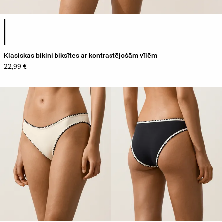
Produkta krāsu saraksts
Klasiskas bikini biksītes ar kontrastējošām vīlēm
22,99 €