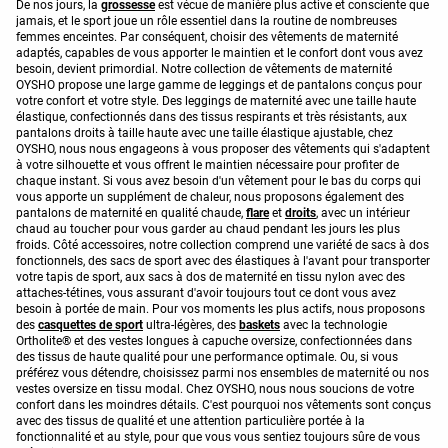
De nos jours, la
grossesse
est vécue de manière plus active et consciente que
jamais, et le sport joue un rôle essentiel dans la routine de nombreuses
femmes enceintes. Par conséquent, choisir des vêtements de maternité
adaptés, capables de vous apporter le maintien et le confort dont vous avez
besoin, devient primordial. Notre collection de vêtements de maternité
OYSHO propose une large gamme de leggings et de pantalons conçus pour
votre confort et votre style. Des leggings de maternité avec une taille haute
élastique, confectionnés dans des tissus respirants et très résistants, aux
pantalons droits à taille haute avec une taille élastique ajustable, chez
OYSHO, nous nous engageons à vous proposer des vêtements qui s'adaptent
à votre silhouette et vous offrent le maintien nécessaire pour profiter de
chaque instant. Si vous avez besoin d'un vêtement pour le bas du corps qui
vous apporte un supplément de chaleur, nous proposons également des
pantalons de maternité en qualité chaude,
flare
et
droits
, avec un intérieur
chaud au toucher pour vous garder au chaud pendant les jours les plus
froids. Côté accessoires, notre collection comprend une variété de sacs à dos
fonctionnels, des sacs de sport avec des élastiques à l'avant pour transporter
votre tapis de sport, aux sacs à dos de maternité en tissu nylon avec des
attaches-tétines, vous assurant d'avoir toujours tout ce dont vous avez
besoin à portée de main. Pour vos moments les plus actifs, nous proposons
des
casquettes de sport
ultra-légères, des
baskets
avec la technologie
Ortholite® et des vestes longues à capuche oversize, confectionnées dans
des tissus de haute qualité pour une performance optimale. Ou, si vous
préférez vous détendre, choisissez parmi nos ensembles de maternité ou nos
vestes oversize en tissu modal. Chez OYSHO, nous nous soucions de votre
confort dans les moindres détails. C'est pourquoi nos vêtements sont conçus
avec des tissus de qualité et une attention particulière portée à la
fonctionnalité et au style, pour que vous vous sentiez toujours sûre de vous