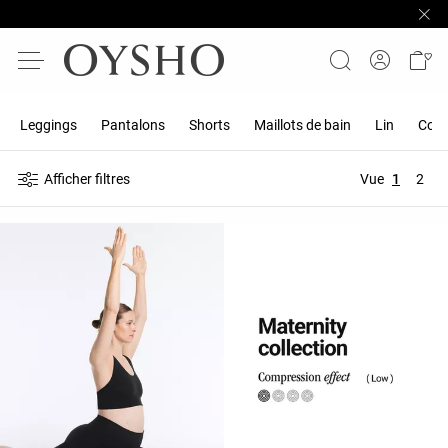
Leggings
Pantalons
Shorts
Maillots de bain
Lin
Comb
Afficher filtres
Vue
1
2