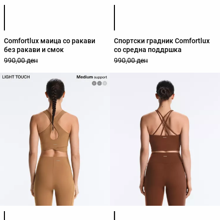
Листа на бои на производот
Листа на бои на производот
Comfortlux маица со ракави
Спортски градник Comfortlux
без ракави и смок
со средна поддршка
990,00 ден
990,00 ден
Листа на бои на производот
Листа на бои на производот