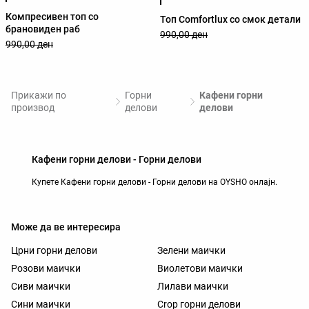
Компресивен топ со
Топ Comfortlux со смок детали
брановиден раб
990,00 ден
990,00 ден
Прикажи по
Горни
Кафени горни
производ
делови
делови
Кафени горни делови - Горни делови
Купете Кафени горни делови - Горни делови на OYSHO онлајн.
Може да ве интересира
Црни горни делови
Зелени маички
Розови маички
Виолетови маички
Сиви маички
Лилави маички
Сини маички
Crop горни делови