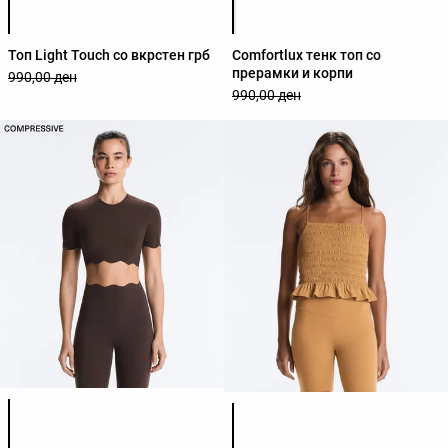
Топ Light Touch со вкрстен грб
Comfortlux тенк топ со
прерамки и корпи
990,00 ден
990,00 ден
Листа на бои на производот
Листа на бои на производот