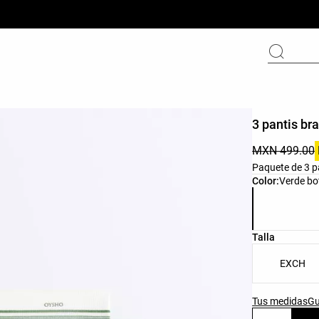
3 pantis br
MXN 499.00
Paquete de 3 pa
Lista de colo
Color:
Verde bo
Lista de tall
Talla
EXCH
Tus medidas
Gu