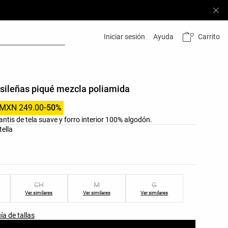
Carrito
Iniciar sesión
Ayuda
asileñas piqué mezcla poliamida
MXN 249.00
-50%
ntis de tela suave y forro interior 100% algodón.
res del producto
tella
as del producto
CH
M
G
Ver similares
Ver similares
Ver similares
ía de tallas