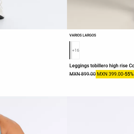
VARIOS LARGOS
Lista de colores del producto
+16
Leggings tobillero high rise C
MXN 899.00
MXN 399.00
-55%