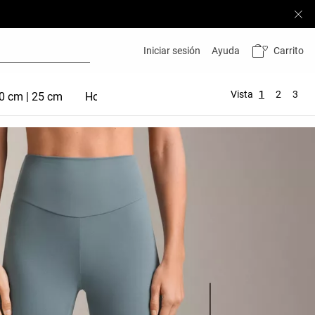
Carrito
Iniciar sesión
Ayuda
Vista
1
2
3
20 cm | 25 cm
Hot Pant 5 cm | 10 cm
Comfortlux
Com