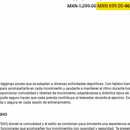
MXN 1,299.00
MXN 699.00
-4
ggings azules que se adaptan a diversas actividades deportivas. Con tejidos transp
 para acompañarte en cada movimiento y ayudarte a mantener el ritmo durante tu
oporcionar comodidad y libertad de movimiento, adaptándose a distintos tipos de
ajuste seguro hacen que cada prenda contribuya al bienestar durante el ejercicio. 
da y segura en cada sesión de entrenamiento.
YSHO
SHO, donde la comodidad y el estilo se combinan para brindarte una experiencia e
s funcionales que acompañen tus movimientos con suavidad y seguridad. Te prese