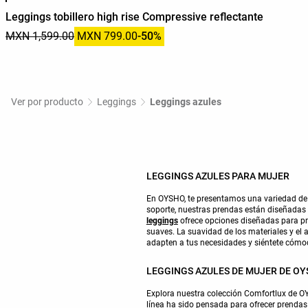
Leggings tobillero high rise Compressive reflectante
MXN 1,599.00
MXN 799.00
-50%
Ver por producto
Leggings
Leggings azules
LEGGINGS AZULES PARA MUJER
En OYSHO, te presentamos una variedad de le
soporte, nuestras prendas están diseñadas
leggings
ofrece opciones diseñadas para pr
suaves. La suavidad de los materiales y el 
adapten a tus necesidades y siéntete cómo
LEGGINGS AZULES DE MUJER DE O
Explora nuestra colección Comfortlux de OY
línea ha sido pensada para ofrecer prenda