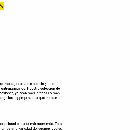
6%
irables, de alta resistencia y buen
s
entrenamientos
. Nuestra
colección de
 sesiones, ya sean más intensas o más
Escoge los leggings azules que más se
xcepcional en cada entrenamiento. Esta
ntamos una variedad de leggings azules