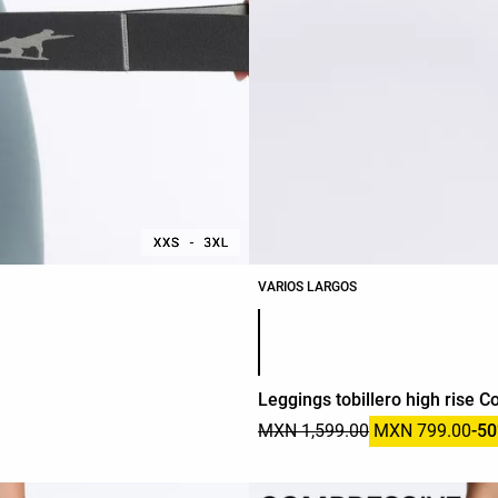
VARIOS LARGOS
Lista de colores del producto
Leggings tobillero high rise 
MXN 1,599.00
MXN 799.00
-5