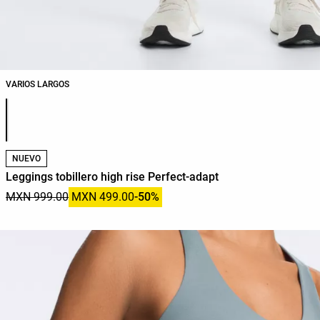
VARIOS LARGOS
Lista de colores del producto
NUEVO
Leggings tobillero high rise Perfect-adapt
MXN 999.00
MXN 499.00
-50%