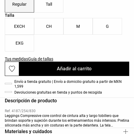
Regular
Tall
Lista de tallas del producto
Talla
EXCH
CH
M
G
EXG
Tus medidas
Guía de tallas
Añadir al carrito
Envío a tienda gratuito | Envío a domicilio gratuito a partir de MXN
1,599
Devoluciones gratuitas en tienda y puntos de recogida
Descripción de producto
Ref. 4187/254/830
Leggings Compressive core control de cintura alta y largo tobillero que
brindan soporte y sujeción durante los entrenamientos más intensos. Pretina
siliconada más ancha y sin costuras en la parte delantera. La tela
moldeadora define y estiliza sin restringir los movimientos. Detalles de líneas
Materiales y cuidados