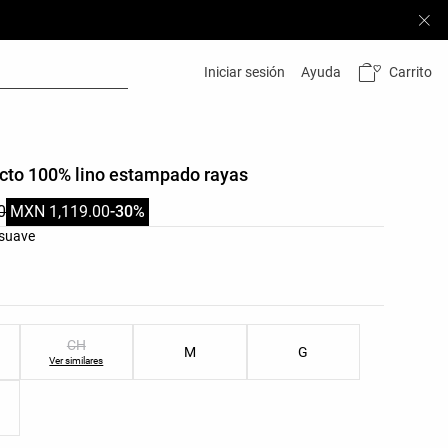
Carrito
Iniciar sesión
Ayuda
ecto 100% lino estampado rayas
0
MXN 1,119.00
-30%
res del producto
 suave
as del producto
CH
M
G
Ver similares