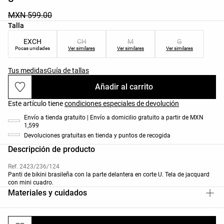
MXN 599.00
Lista de tallas del producto
Talla
EXCH
CH
M
G
Pocas unidades
Ver similares
Ver similares
Ver similares
Tus medidas
Guía de tallas
Añadir al carrito
Este artículo tiene
condiciones especiales de devolución
Envío a tienda gratuito | Envío a domicilio gratuito a partir de MXN
1,599
Devoluciones gratuitas en tienda y puntos de recogida
Descripción de producto
Ref. 2423/236/124
Panti de bikini brasileña con la parte delantera en corte U. Tela de jacquard
con mini cuadro.
Materiales y cuidados