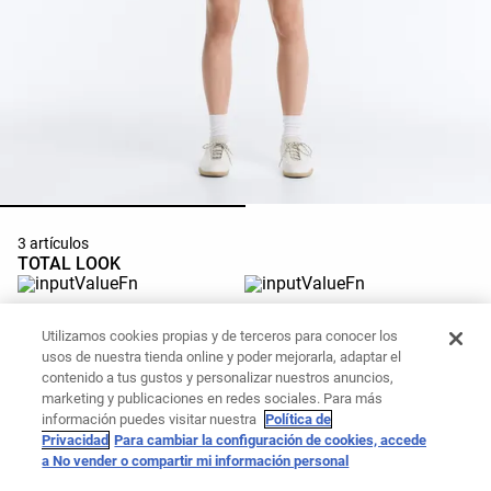
3 artículos
TOTAL LOOK
Polo manga corta seamless
Falda corta high rise seamless
contraste
pliegues
Utilizamos cookies propias y de terceros para conocer los
MXN 899.00
MXN 1,599.00
usos de nuestra tienda online y poder mejorarla, adaptar el
Añadir al carrito
Añadir al carrito
contenido a tus gustos y personalizar nuestros anuncios,
marketing y publicaciones en redes sociales. Para más
información puedes visitar nuestra
Política de
Vestido corto Comfortlux
Privacidad
Para cambiar la configuración de cookies, accede
a No vender o compartir mi información personal
MXN 1,199.00