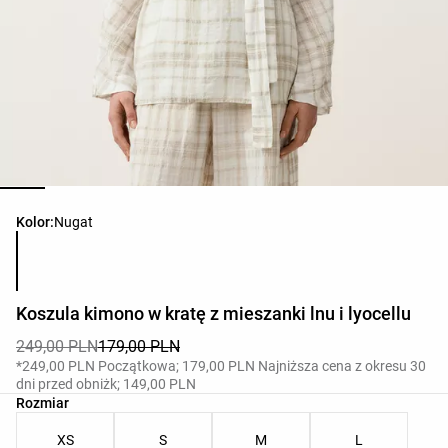
Lista kolorów produktu
Kolor:
Nugat
Koszula kimono w kratę z mieszanki lnu i lyocellu
249,00 PLN
179,00 PLN
*249,00 PLN Początkowa; 179,00 PLN Najniższa cena z okresu 30
dni przed obniżk; 149,00 PLN
Lista rozmiarów produktu
Rozmiar
XS
S
M
L