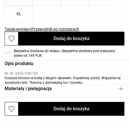
XL
Twoje wymiary
Przewodnik po rozmiarach
Dodaj do koszyka
Bezpłatna dostawa do sklepu | Bezpłatna dostawa pod wskazany
adres od 149 PLN
Opis produktu
Nr ref. 3445/109/766
Koszula kimono w kratę z długim rękawem. Kopertowy przód. Wiązanie na
wysokości talii. Tkanina z domieszką lnu i lyocellu.
Materiały i pielęgnacja
Dodaj do koszyka
Wysyłki i zwroty