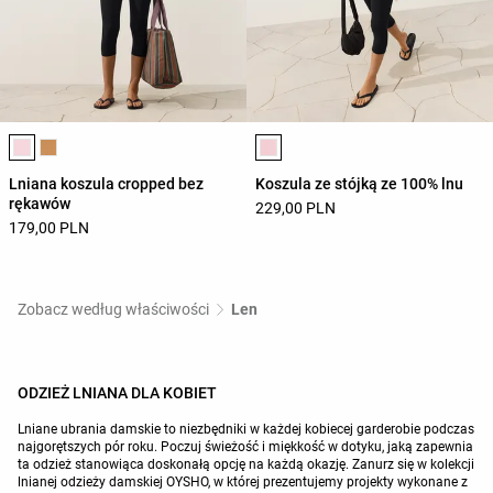
Lista kolorów produktu
Lista kolorów produktu
Lniana koszula cropped bez
Koszula ze stójką ze 100% lnu
rękawów
229,00 PLN
179,00 PLN
Zobacz według właściwości
Len
ODZIEŻ LNIANA DLA KOBIET
Lniane ubrania damskie to niezbędniki w każdej kobiecej garderobie podczas
najgorętszych pór roku. Poczuj świeżość i miękkość w dotyku, jaką zapewnia
ta odzież stanowiąca doskonałą opcję na każdą okazję. Zanurz się w kolekcji
lnianej odzieży damskiej OYSHO, w której prezentujemy projekty wykonane z