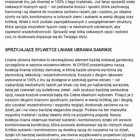
mieszanek lnu, jak również w 100% z tego materiału. Już teraz sprawdź wiele
ciekawych lnianych opcji – od zestawów koszul i spodni, które zachowują
harmonię i są idealne do noszenia zarówno razem, jak i osobno, po idealne
szorty na lato, kombinezony w kolorach ziemi i sukienki w wersji długiej oraz
krótkiej. Wiele z nich zostało zaprojektowanych z uwzględnieniem struktury,
która sprzyja wszystkim typom ciała i w neutralnych odcieniach, aby
zapewnić wszechstronność. Sprawdź więc kilka ciekawych opcji i wybierz
coś, co doskonale dopasuje się do Twojego stylu.
SPRZYJAJĄCE SYLWETCE LNIANE UBRANIA DAMSKIE
Lniane ubrania damskie to obowiązkowy element każdej kobiecej garderoby,
szczególnie w sezonie wiosenno-letnim. W OYSHO prezentujemy naszą
kolekcję lnianej odzieży damskiej, w której każde ubranie wyróżnia się
płynnością, lekkością i wszechstronnością. Koszule z długim rękawem
wykonane w 100% z lnu są dostępne w szerokiej gamie odcieni – od
najbardziej neutralnych, takich jak khaki czy biel, po najbardziej wyraziste,
takie jak czerwień czy butelkowa zieleń. Jeśli szukasz bardziej swobodnej
opcji, nasze koszule oversize będą dla Ciebie idealnym wyborem. Połącz je z
naszymi długimi lnianymi spodniami, zarówno w wersji krótkiej, jak i długiej,
aby uzyskać wszechstronny i wygodny wygląd, doskonały zarówno na co
dzień, jak i na nieco bardziej eleganckie okazje. Postaw na ten niezwykle
wygodny materiał i zyskaj idealny strój na przyjemną pogodę. Nasza
kolekcja lniana obejmuje również sukienki i kombinezony dzięki ich wysoce
kombinowanej konstrukcji, która pozwala dostosować się do różnych okazji.
Krótkie sukienki i kombinezony są świetną opcją do noszenia na co dzień,
dzięki ich bardziej swobodnemu, ale równie wyjątkowemu projektowi.Uzyskaj
wygodny i stylowy wygląd dzięki jednemu z naszych kombinezonów lub