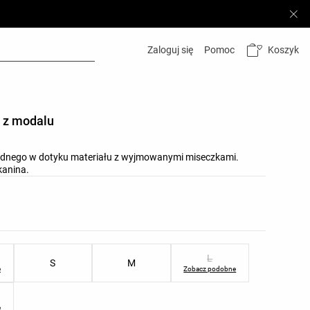
Koszyk
Zaloguj się
Pomoc
b z modalu
łodnego w dotyku materiału z wyjmowanymi miseczkami.
kanina.
w produktu
rów produktu
L
S
M
e
Zobacz podobne
e