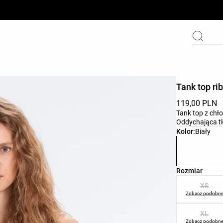
Tank top ri
119,00 PLN
Tank top z ch
Oddychająca t
Lista koloró
Kolor:
Biały
Lista rozmia
Rozmiar
XS
Zobacz podobn
XL
Zobacz podobn