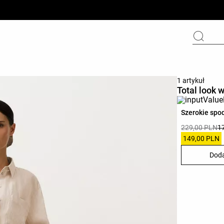
1 artykuł
Total look 
Szerokie spo
229,00 PLN
1
149,00 PLN
Doda