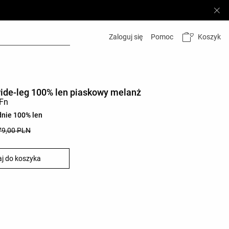
Koszyk
Zaloguj się
Pomoc
wide-leg 100% len piaskowy melanż
dnie 100% len
79,00 PLN
j do koszyka