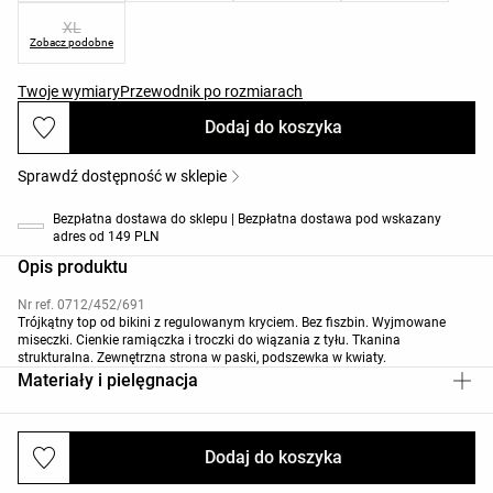
XL
Zobacz podobne
Twoje wymiary
Przewodnik po rozmiarach
Dodaj do koszyka
Sprawdź dostępność w sklepie
Bezpłatna dostawa do sklepu | Bezpłatna dostawa pod wskazany
adres od 149 PLN
Opis produktu
Nr ref. 0712/452/691
Trójkątny top od bikini z regulowanym kryciem. Bez fiszbin. Wyjmowane
miseczki. Cienkie ramiączka i troczki do wiązania z tyłu. Tkanina
strukturalna. Zewnętrzna strona w paski, podszewka w kwiaty.
Materiały i pielęgnacja
Dodaj do koszyka
Wysyłki i zwroty