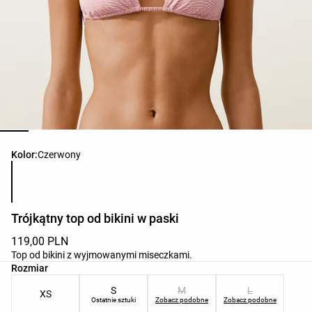
Lista kolorów produktu
Kolor:
Czerwony
Trójkątny top od bikini w paski
119,00 PLN
Top od bikini z wyjmowanymi miseczkami.
Lista rozmiarów produktu
Rozmiar
S
M
L
XS
Ostatnie sztuki
Zobacz podobne
Zobacz podobne