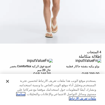
حسب
الجودة
Oysho
Community
افتتاحية
مساعدة
4 المنتجات
إطلالة متكاملة
بولو بيكيه بنقشة جاكار قطنية
لغينغ فوق الركبة Comfortlux بخصر
عالٍ 20 سم
169.00 QAR
299.00 QAR
الإضافة إلى السلة
الإضافة إلى السلة
يستخدم موقع الويب هذا ملفات تعريف الارتباط لتحسين تجربة
المستخدم وتحليل أداء موقع الويب الخاص بنا ونسبة استخدامه.
ونشارك أيضًا المعلومات حول استخدامك موقعنا مع شركائنا على
حقيبة كروس بودي مبطنة
صندل شاطئ ببلاتفورم
مستوى وسائل التواصل الاجتماعي والإعلانات والتحليلات.
سياسة
ملفات تعريف الارتباط
149.00 QAR
119.00 QAR