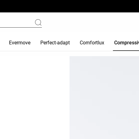
Evermove
Perfect-adapt
Comfortlux
Compressi