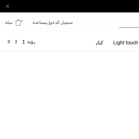
سلة
تسجيل الدخول
مساعدة
رؤية
1
2
3
Light touch
كتان
مودال
دون خياطات