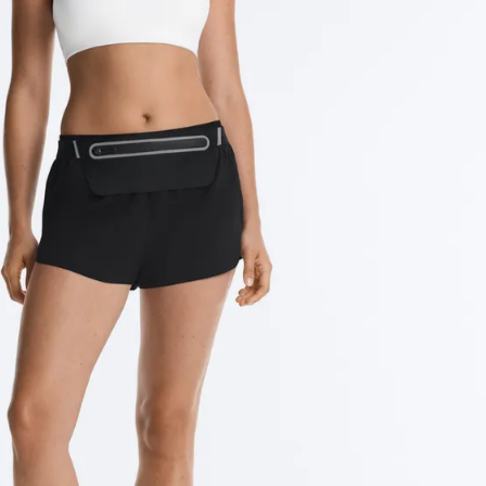
رياضية
شخصية
خياطات
إطلالة
الإكسسوارات
كاملة
حوامل
بدل
رياضي