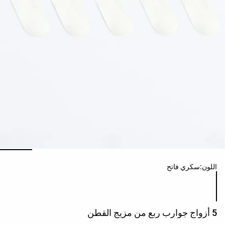
حسب
الجودة
Oysho
Community
افتتاحية
مساعدة
ائمة ألوان المنتج
اللون:
سكري فاتح
5 أزواج جوارب ربع من مزيج القطن