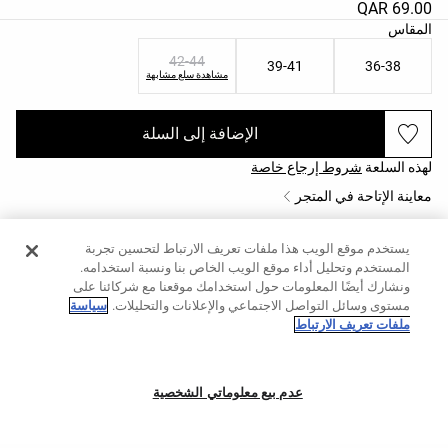
69.00 QAR
ائمة مقاسات المنتج
المقاس
42-44
39-41
36-38
مشاهدة سلع مشابهة
الإضافة إلى السلة
لهذه السلعة
شروط إرجاع خاصة
معاينة الإتاحة في المتجر
شحن مجاني إلى المتجر | إلى المنزل اعتبارًا من 599 QAR
يستخدم موقع الويب هذا ملفات تعريف الارتباط لتحسين تجربة
وصف المنتج
المستخدم وتحليل أداء موقع الويب الخاص بنا ونسبة استخدامه.
ونشارك أيضًا المعلومات حول استخدامك موقعنا مع شركائنا على
المرجع 2309/482/959
مستوى وسائل التواصل الاجتماعي والإعلانات والتحليلات.
سياسة
حزمة 5 أزواج جوارب قصيرة (كوارتر) من مزيج القطن. تحتوي على 77% قطن.
ملفات تعريف الارتباط
المواد والعناية
عدم بيع معلوماتي الشخصية
الإضافة إلى السلة
الشحن والإرجاع