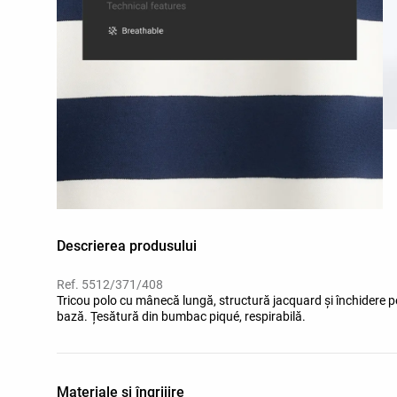
Descrierea produsului
Ref. 5512/371/408
Tricou polo cu mânecă lungă, structură jacquard și închidere pe
bază. Țesătură din bumbac piqué, respirabilă.
Materiale și îngrijire