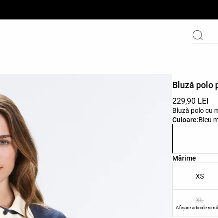
Bluză polo 
229,90 LEI
Bluză polo cu m
Lista de culor
Culoare:
Bleu m
Lista de mări
Mărime
XS
XL
Afișare articole simi