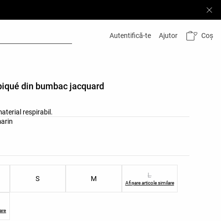
Coș
Autentifică-te
Ajutor
piqué din bumbac jacquard
aterial respirabil.
i ale produsului
arin
mi ale produsului
L
S
M
Afișare articole similare
lare