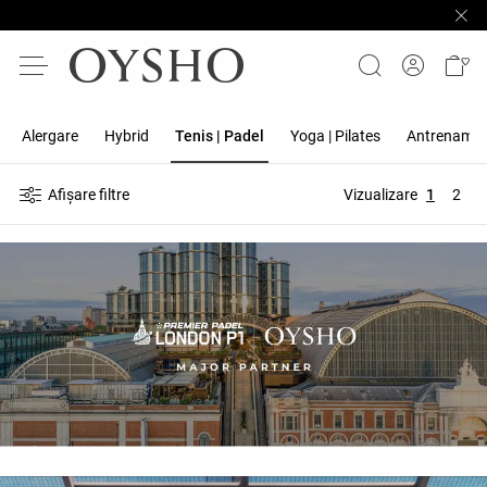
Alergare
Hybrid
Tenis | Padel
Yoga | Pilates
Antrename
Afișare filtre
Vizualizare
1
2