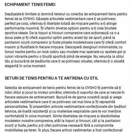
ECHIPAMENT TENIS FEMEI
Depășește-ți limitele și domină terenul cu colecția de echipament tenis pentru
femei de la OYSHO. Găsește articolele vestimentare care ți se potrivesc
perfect pe corp, oferindu-ți libertate totală de mișcare pentru a-ți atinge
performanța maximă. Îți oferim diverse opțiuni pentru a-ți crea ținutele
sportive ideale. De la topuri și tricouri compresive care acționează ca o a
doua piele și îți oferă suportul optim pentru acest tip de sport, până la
pantaloni scurți compresivi și fuste plisate modelatoare care îți oferă confort
maxim și fluiditate în fiecare mișcare. Descoperă designuri minimaliste, cu
tonuri neutre pentru un look sobru sau modele mai speciale cu spatele gol și
culori vibrante pentru o ținută sportivă plină de energie. Nu renunța la stilul
tău și bucură-te de țesăturile care ți se potrivesc siluetei, oferindu-ți o siluetă
elegantă în orice moment.
SETURI DE TENIS PENTRU A TE ANTRENA CU STIL
Selecția de echipament de tenis pentru femei de la OYSHO îți permite să-ți
ridici stilul și jocul la nivelul următor, oferindu-ți suportul de care ai nevoie în
fiecare sesiune de antrenament. Bucură-te de gama noastră largă și alege
articolele vestimentare care ți se potrivesc cel mai bine și îți reprezintă
personalitatea. Îți prezentăm articole vestimentare confecționate din țesături
tehnice, de înaltă rezistență și cu materiale respirabile care te vor menține
confortabilă în orice moment. Simte libertatea de mișcare și elasticitatea
modelelor noastre compresive, atât la topuri și tricouri, cât și la pantaloni
scurți și fuste, pentru a-ți oferi potrivirea necesară fără a compromite
mobilitatea pe teren. În plus, fiecare articol vestimentar a fost confecționat