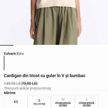
Lista de culori ale produsului
Culoare:
Ecru
Cardigan din tricot cu guler în V și bumbac
149,90 LEI
79,90 LEI
*Discount aplicat prețului întreg
Lista de mărimi ale produsului
Mărime
M
L
S
XS
Afișare articole
Afișare articole
Stoc limitat
similare
similare