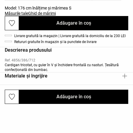
Model: 176 cm înălțime și mărimea S
Măsurile tale
Ghid de mărimi
Adăugare în coș
Livrare gratuită la magazin | Livrare gratuită la domiciliu de la 230 LEI
Retururi gratuite în magazin și la punctele de livrare
Descrierea produsului
Ref. 4856/386/712
Cardigan tricotat, cu guler în V și închidere frontală cu nasturi. Țesătură
confecționată din bumbac.
Materiale și îngrijire
Adăugare în coș
Livrări și returnări