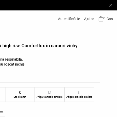
Coș
Autentifică-te
Ajutor
 high rise Comfortlux în carouri vichy
ră respirabilă.
i ale produsului
u roșcat închis
mi ale produsului
S
M
L
Stoc limitat
Afișare articole similare
Afișare articole similare
lare