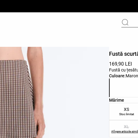
Fustă scurtă
169,90 LEI
Fustă cu țesătu
Lista de culor
Culoare:
Maroni
Lista de mări
Mărime
XS
Stoc limitat
XL
Afișare articole simi