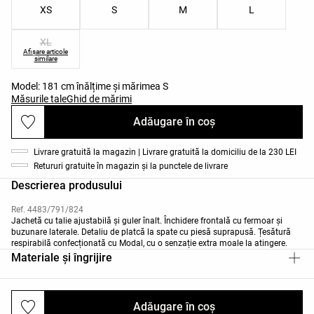
XS
S
M
L
XL
Afișare articole
similare
Model: 181 cm înălțime și mărimea S
Măsurile tale
Ghid de mărimi
Adăugare în coș
Livrare gratuită la magazin | Livrare gratuită la domiciliu de la 230 LEI
Retururi gratuite în magazin și la punctele de livrare
Descrierea produsului
Ref. 4483/791/824
Jachetă cu talie ajustabilă și guler înalt. Închidere frontală cu fermoar și
buzunare laterale. Detaliu de platcă la spate cu piesă suprapusă. Țesătură
respirabilă confecționată cu Modal, cu o senzație extra moale la atingere.
Materiale și îngrijire
Adăugare în coș
Livrări și returnări