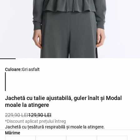
Lista de culori ale produsului
Culoare:
Gri asfalt
Jachetă cu talie ajustabilă, guler înalt și Modal
moale la atingere
229,90 LEI
129,90 LEI
*Discount aplicat prețului întreg
Jachetă cu țesătură respirabilă și moale la atingere.
Lista de mărimi ale produsului
Mărime