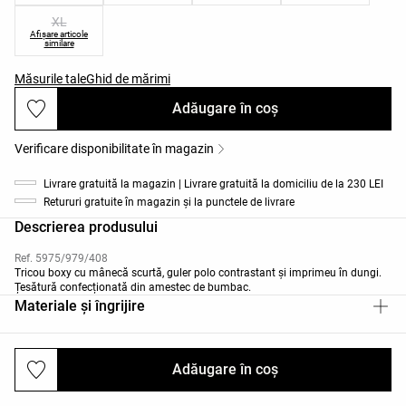
XL
Afișare articole
similare
Măsurile tale
Ghid de mărimi
Adăugare în coș
Verificare disponibilitate în magazin
Livrare gratuită la magazin | Livrare gratuită la domiciliu de la 230 LEI
Retururi gratuite în magazin și la punctele de livrare
Descrierea produsului
Ref. 5975/979/408
Tricou boxy cu mânecă scurtă, guler polo contrastant și imprimeu în dungi.
Țesătură confecționată din amestec de bumbac.
Materiale și îngrijire
Adăugare în coș
Livrări și returnări