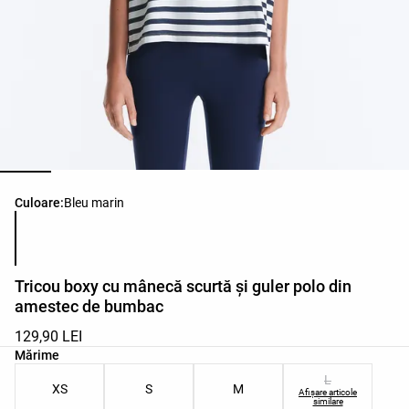
Lista de culori ale produsului
Culoare:
Bleu marin
Tricou boxy cu mânecă scurtă și guler polo din
amestec de bumbac
129,90 LEI
Lista de mărimi ale produsului
Mărime
L
XS
S
M
Afișare articole
similare