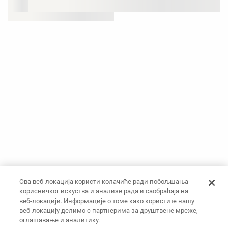
Ова веб-локација користи колачиће ради побољшања
корисничког искуства и анализе рада и саобраћаја на
веб-локацији. Информације о томе како користите нашу
веб-локацију делимо с партнерима за друштвене мреже,
оглашавање и аналитику.