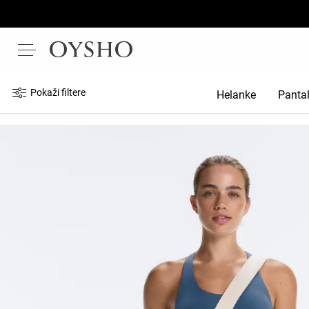
Pokaži filtere
Helanke
Panta