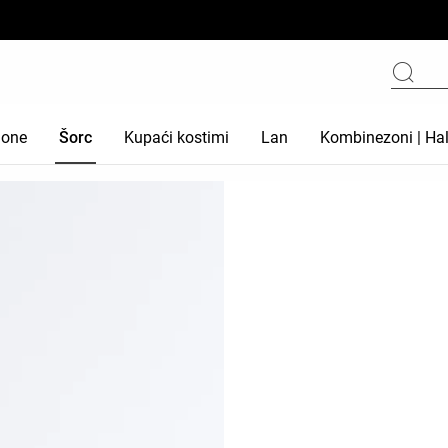
lone
Šorc
Kupaći kostimi
Lan
Kombinezoni | Hal