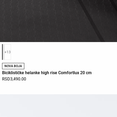
Списак боја производа
+13
NOVA BOJA
Biciklističke helanke high rise Comfortlux 20 cm
RSD3,490.00