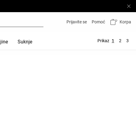
Korpa
Prijavite se
Pomoć
Prikaz
1
2
3
jine
Suknje
Majice
Topovi
Sportski grudnjaci