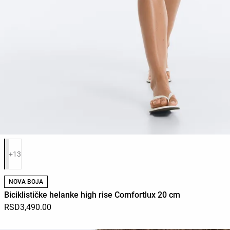
Списак боја производа
+13
NOVA BOJA
Biciklističke helanke high rise Comfortlux 20 cm
RSD3,490.00