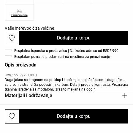
XL
Prikaži slične
Vaše mere
Vodič za veličine
Dodajte u korpu
Besplatna isporuka u prodavnicu | Na kućnu adresu od RSD5,990
Besplatan povrat u prodavnici i na mestima za preuzimanje
Opis proizvoda
Ozn.: 5517/791/801
Duga jakna sa kragnom na preklop i kopčanjem rajsferšlusom i dugmićima
sa prednje strane. Sa podesivim kaišem. Detalji pruga u kontrastu. Prozračna
tkanina izrađena sa modalom, izrazito mekana na dodir.
Materijali i održavanje
Dodajte u korpu
Dostava i povraćaj robe