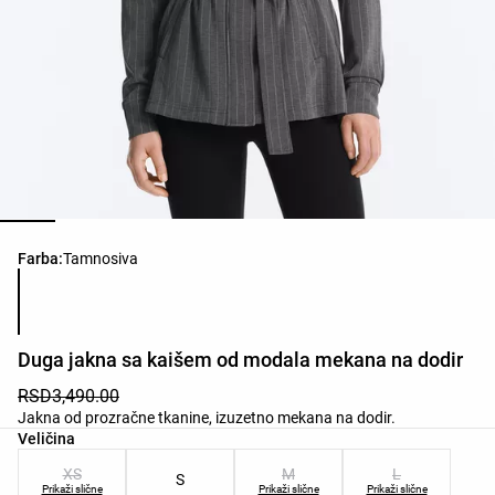
Списак боја производа
Farba:
Tamnosiva
Duga jakna sa kaišem od modala mekana na dodir
RSD3,490.00
Jakna od prozračne tkanine, izuzetno mekana na dodir.
Списак величина производа
Veličina
XS
M
L
S
Prikaži slične
Prikaži slične
Prikaži slične