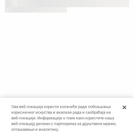
Ова веб-локација користи колачиће ради побољшања
корисничког искуства и анализе рада и саобраћаја на
веб-локацији. Информације о томе како користите нашу
веб-локацију делимо с партнерима за друштвене мреже,
оглашавање и аналитику.