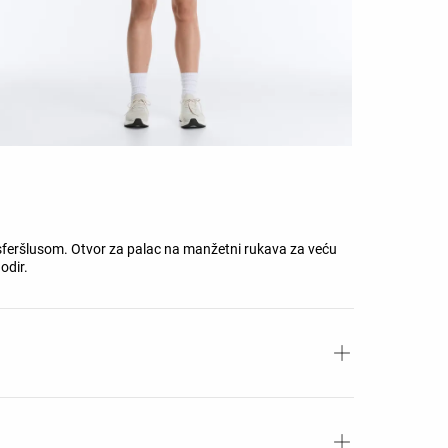
sferšlusom. Otvor za palac na manžetni rukava za veću
odir.