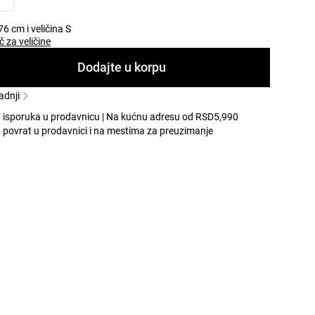
76 cm i veličina S
č za veličine
Dodajte u korpu
adnji
 isporuka u prodavnicu | Na kućnu adresu od RSD5,990
 povrat u prodavnici i na mestima za preuzimanje