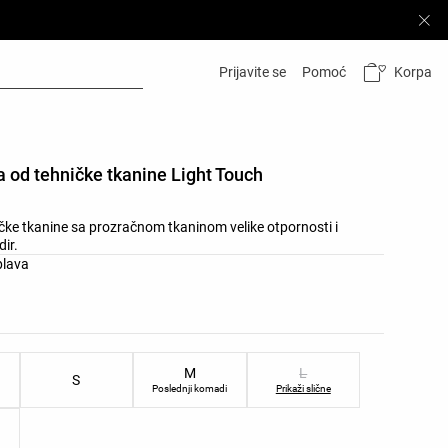
Korpa
Prijavite se
Pomoć
a od tehničke tkanine Light Touch
čke tkanine sa prozračnom tkaninom velike otpornosti i
ir.
 производа
plava
чина производа
M
L
S
i
Poslednji komadi
Prikaži slične