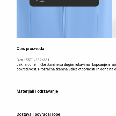
Opis proizvoda
Ozn.: 5571/332/381
Jakna od tehničke tkanine sa dugim rukavima i kopčanjem raj
pokretljivost. Prozračna tkanina velike otpornosti i hladna na d
Materijali i održavanje
Dostava i povraćaj robe