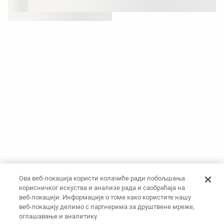
Ова веб-локација користи колачиће ради побољшања
корисничког искуства и анализе рада и саобраћаја на
веб-локацији. Информације о томе како користите нашу
веб-локацију делимо с партнерима за друштвене мреже,
оглашавање и аналитику.