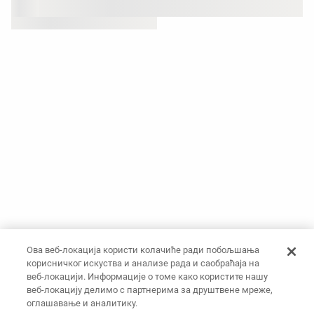
Ова веб-локација користи колачиће ради побољшања
корисничког искуства и анализе рада и саобраћаја на
веб-локацији. Информације о томе како користите нашу
веб-локацију делимо с партнерима за друштвене мреже,
оглашавање и аналитику.