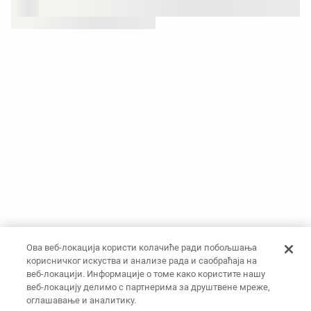
Ова веб-локација користи колачиће ради побољшања
корисничког искуства и анализе рада и саобраћаја на
веб-локацији. Информације о томе како користите нашу
веб-локацију делимо с партнерима за друштвене мреже,
оглашавање и аналитику.