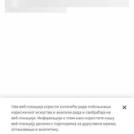
Ова веб-локација користи колачиће ради побољшања
корисничког искуства и анализе рада и саобраћаја на
веб-локацији. Информације о томе како користите нашу
веб-локацију делимо с партнерима за друштвене мреже,
оглашавање и аналитику.