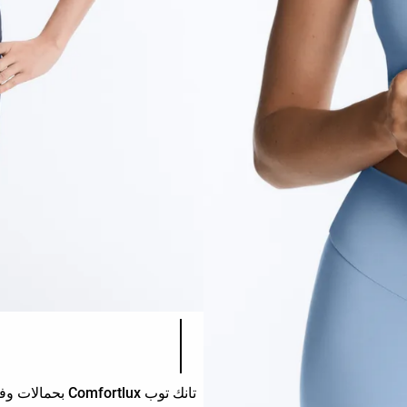
قائمة ألوان المنتج
تانك توب Comfortlux بحمالات وفتحة عنق مثلثة