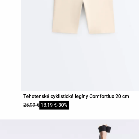
Tehotenské cyklistické legíny Comfortlux 20 cm
25,99 €
18,19 €
-30%