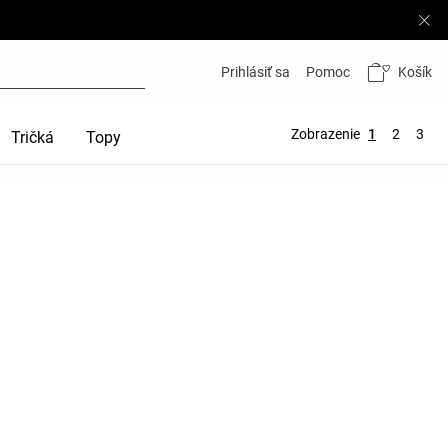
Košík
Prihlásiť sa
Pomoc
Zobrazenie
1
2
3
Tričká
Topy
Športové podprsenky
Tepláky
Tep