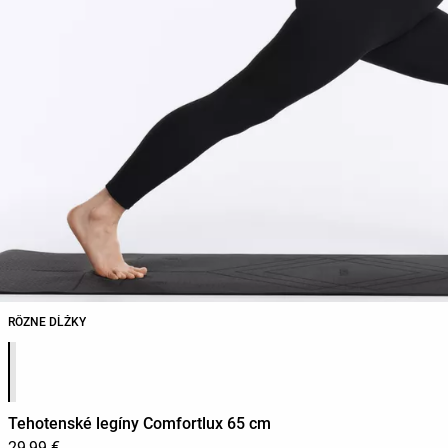
RÔZNE DĹŽKY
Zoznam farieb produktu
Tehotenské legíny Comfortlux 65 cm
29,99 €