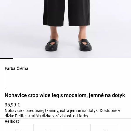
Zoznam farieb produktu
Farba:
Čierna
Nohavice crop wide leg s modalom, jemné na dotyk
35,99 €
Nohavice z priedušnej tkaniny, extra jemné na dotyk. Dostupné v
dĺžke Petite - kratšia dĺžka v závislosti od farby.
Zoznam veľkostí produktu
Veľkosť