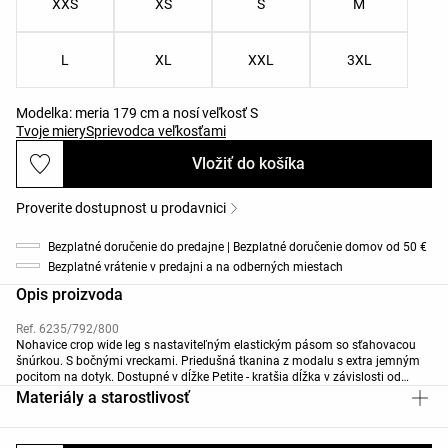
XXS
XS
S
M
L
XL
XXL
3XL
Modelka: meria 179 cm a nosí veľkosť S
Tvoje miery
Sprievodca veľkosťami
Vložiť do košíka
Proverite dostupnost u prodavnici
Bezplatné doručenie do predajne | Bezplatné doručenie domov od 50 €
Bezplatné vrátenie v predajni a na odberných miestach
Opis proizvoda
Ref. 6235/792/800
Nohavice crop wide leg s nastaviteľným elastickým pásom so sťahovacou
šnúrkou. S bočnými vreckami. Priedušná tkanina z modalu s extra jemným
pocitom na dotyk. Dostupné v dĺžke Petite - kratšia dĺžka v závislosti od
farby.
Materiály a starostlivosť