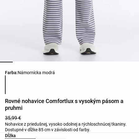
Zoznam farieb produktu
Farba:
Námornícka modrá
Rovné nohavice Comfortlux s vysokým pásom a
pruhmi
35,99 €
Nohavice z priedušnej, vysoko odolnej a rýchloschnúcej tkaniny.
Dostupné v dĺžke 85 cm v závislosti od farby.
Dĺžka