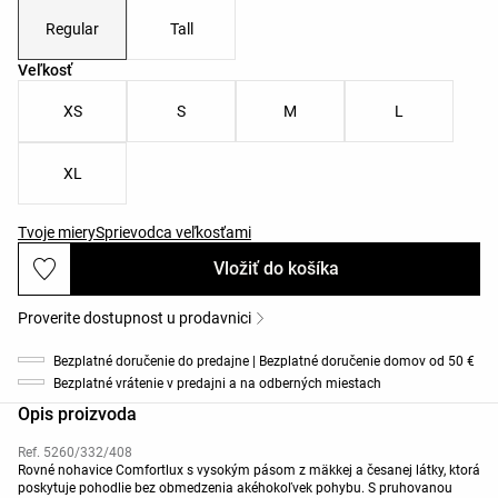
Regular
Tall
Zoznam veľkostí produktu
Veľkosť
XS
S
M
L
XL
Tvoje miery
Sprievodca veľkosťami
Vložiť do košíka
Proverite dostupnost u prodavnici
Bezplatné doručenie do predajne | Bezplatné doručenie domov od 50 €
Bezplatné vrátenie v predajni a na odberných miestach
Opis proizvoda
Ref. 5260/332/408
Rovné nohavice Comfortlux s vysokým pásom z mäkkej a česanej látky, ktorá
poskytuje pohodlie bez obmedzenia akéhokoľvek pohybu. S pruhovanou