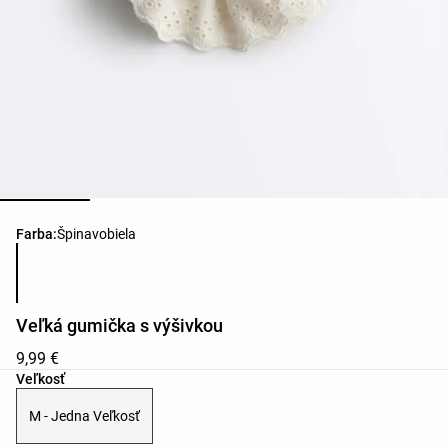
Zoznam farieb produktu
Farba:
Špinavobiela
Veľká gumička s výšivkou
9,99 €
Zoznam veľkostí produktu
Veľkosť
M - Jedna Veľkosť