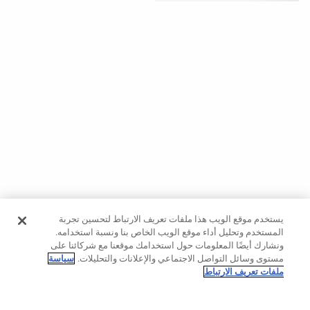
حسب
الجودة
تنزيلات
مشاهدة
الكل
بدءًا
من
40%
لغينغ
يستخدم موقع الويب هذا ملفات تعريف الارتباط لتحسين تجربة
بناطيل
المستخدم وتحليل أداء موقع الويب الخاص بنا ونسبة استخدامه.
ونشارك أيضًا المعلومات حول استخدامك موقعنا مع شركائنا على
حمالات
مستوى وسائل التواصل الاجتماعي والإعلانات والتحليلات.
سياسة
صدر
ملفات تعريف الارتباط
رياضية