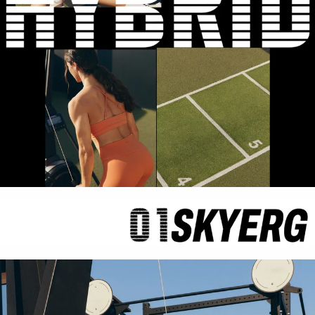
حسب
الجودة
تنزيلات
مشاهدة
الكل
بدءًا
من
40%
لغينغ
بناطيل
حمالات
صدر
رياضية