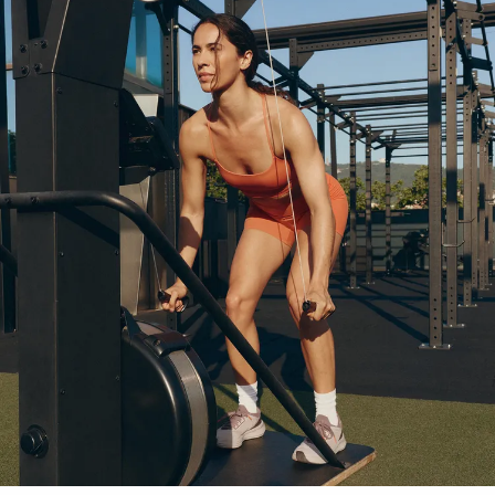
جمبسوتات
شورتات
| تنانير
توبات
تيشيرتات
جاكيتاتi
| صديري
سويتشرتات
مرقط
حزمة
سراويل
داخلية
جوارب