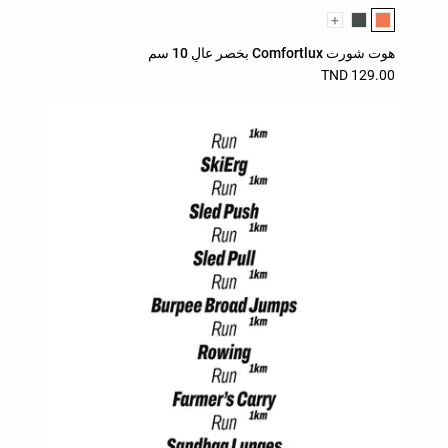
قائمة ألوان المنتج
+
هوت شورت Comfortlux بخصر عالٍ 10 سم
129.00 TND