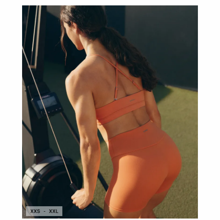
أحذية
حقائب |
حقائب
أدوات
شخصية
الإكسسوارات
الشراء
حسب
المقاس
افتتاحية
مساعدة