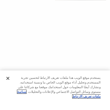
حسب
الجودة
تنزيلات
مشاهدة
الكل
بدءًا
من
40%
لغينغ
يستخدم موقع الويب هذا ملفات تعريف الارتباط لتحسين تجربة
بناطيل
المستخدم وتحليل أداء موقع الويب الخاص بنا ونسبة استخدامه.
ونشارك أيضًا المعلومات حول استخدامك موقعنا مع شركائنا على
حمالات
مستوى وسائل التواصل الاجتماعي والإعلانات والتحليلات.
سياسة
صدر
ملفات تعريف الارتباط
رياضية