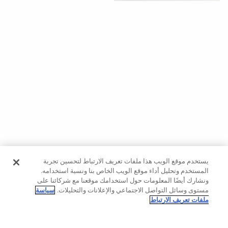
حسب
الجودة
تنزيلات
مشاهدة
الكل
بدءًا
من
40%
لغينغ
يستخدم موقع الويب هذا ملفات تعريف الارتباط لتحسين تجربة
بناطيل
المستخدم وتحليل أداء موقع الويب الخاص بنا ونسبة استخدامه.
ونشارك أيضًا المعلومات حول استخدامك موقعنا مع شركائنا على
حمالات
مستوى وسائل التواصل الاجتماعي والإعلانات والتحليلات.
سياسة
صدر
ملفات تعريف الارتباط
رياضية