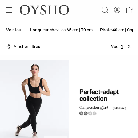
Voir tout
Longueur chevilles 65 cm | 70 cm
Pirate 40 cm | Capr
Afficher filtres
Vue
1
2