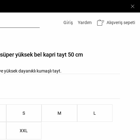
Alışveriş sepeti
Gi̇ri̇ş
Yardım
süper yüksek bel kapri tayt 50 cm
ve yüksek dayanıklı kumaşlı tayt.
esi
stesi
S
M
L
XXL