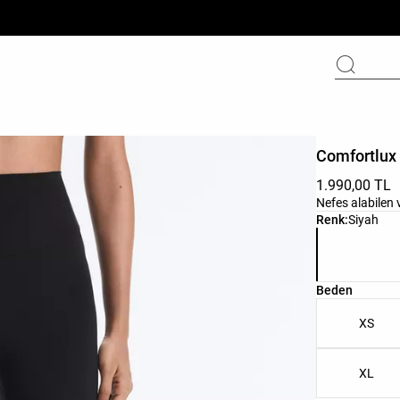
Comfortlux 
1.990,00 TL
Nefes alabilen 
Ürün renk list
Renk:
Siyah
Ürün beden li
Beden
XS
XL