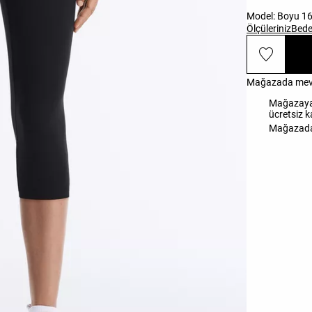
Model: Boyu 16
Ölçüleriniz
Bede
Mağazada mevc
Mağazaya ü
ücretsiz 
Mağazada 