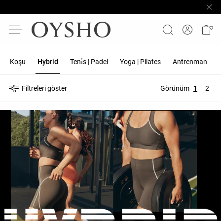
Koşu
Hybrid
Teni̇s | Padel
Yoga | Pilates
Antrenman
Filtreleri göster
Görünüm
1
2