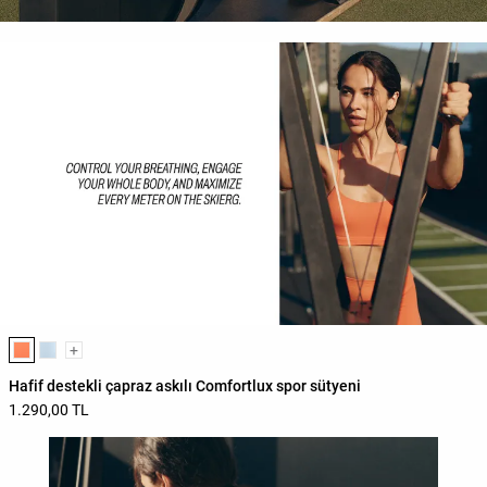
Ürün renk listesi
+
Hafif destekli çapraz askılı Comfortlux spor sütyeni
1.290,00 TL