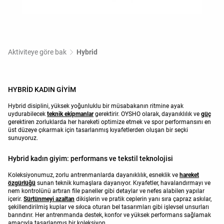
Aktiviteye göre bak
Hybrid
HYBRİD KADIN GİYİM
Hybrid disiplini, yüksek yoğunluklu bir müsabakanın ritmine ayak
uydurabilecek
teknik ekipmanlar
gerektirir. OYSHO olarak, dayanıklılık ve
güç
gerektiren zorluklarda her hareketi optimize etmek ve spor performansını en
üst düzeye çıkarmak için tasarlanmış kıyafetlerden oluşan bir seçki
sunuyoruz.
Hybrid kadın giyim: performans ve tekstil teknolojisi
Koleksiyonumuz, zorlu antrenmanlarda dayanıklılık, esneklik ve
hareket
özgürlüğü
sunan teknik kumaşlara dayanıyor. Kıyafetler, havalandırmayı ve
nem kontrolünü artıran file paneller gibi detaylar ve nefes alabilen yapılar
içerir.
Sürtünmeyi azaltan
dikişlerin ve pratik ceplerin yanı sıra çapraz askılar,
şekillendirilmiş kuplar ve sıkıca oturan bel tasarımları gibi işlevsel unsurları
barındırır. Her antrenmanda destek, konfor ve yüksek performans sağlamak
amacıyla tasarlanmış bir koleksiyon.