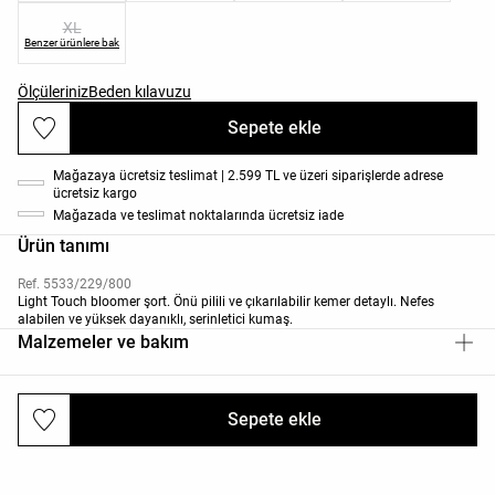
XL
Benzer ürünlere bak
Ölçüleriniz
Beden kılavuzu
Sepete ekle
Mağazaya ücretsiz teslimat | 2.599 TL ve üzeri siparişlerde adrese
ücretsiz kargo
Mağazada ve teslimat noktalarında ücretsiz iade
Ürün tanımı
Ref. 5533/229/800
Light Touch bloomer şort. Önü pilili ve çıkarılabilir kemer detaylı. Nefes
alabilen ve yüksek dayanıklı, serinletici kumaş.
Malzemeler ve bakım
Sepete ekle
Gönderiler ve iadeler