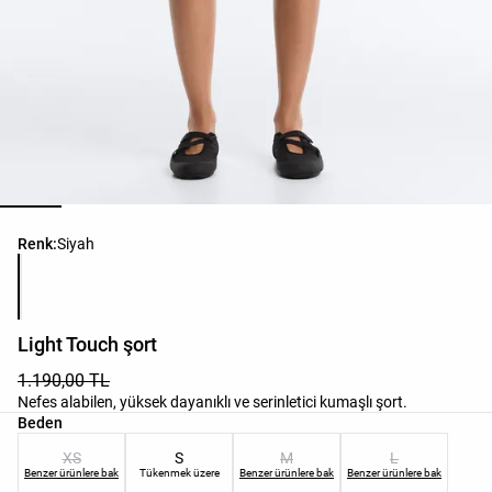
Ürün renk listesi
Renk:
Siyah
Light Touch şort
1.190,00 TL
Nefes alabilen, yüksek dayanıklı ve serinletici kumaşlı şort.
Ürün beden listesi
Beden
XS
S
M
L
Benzer ürünlere bak
Tükenmek üzere
Benzer ürünlere bak
Benzer ürünlere bak