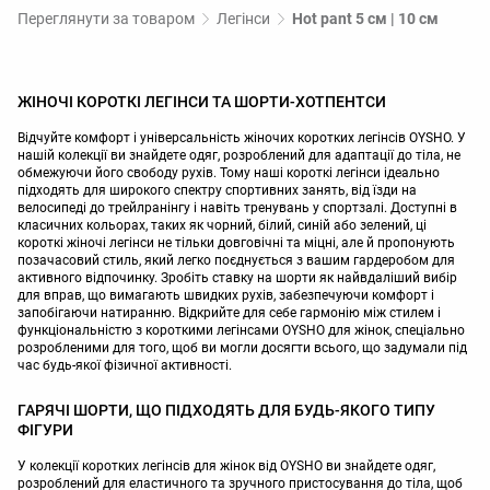
Переглянути за товаром
Легінси
Hot pant 5 см | 10 см
ЖІНОЧІ КОРОТКІ ЛЕГІНСИ ТА ШОРТИ-ХОТПЕНТСИ
Відчуйте комфорт і універсальність жіночих коротких легінсів OYSHO. У
нашій колекції ви знайдете одяг, розроблений для адаптації до тіла, не
обмежуючи його свободу рухів. Тому наші короткі легінси ідеально
підходять для широкого спектру спортивних занять, від їзди на
велосипеді до трейлранінгу і навіть тренувань у спортзалі. Доступні в
класичних кольорах, таких як чорний, білий, синій або зелений, ці
короткі жіночі легінси не тільки довговічні та міцні, але й пропонують
позачасовий стиль, який легко поєднується з вашим гардеробом для
активного відпочинку. Зробіть ставку на шорти як найвдаліший вибір
для вправ, що вимагають швидких рухів, забезпечуючи комфорт і
запобігаючи натиранню. Відкрийте для себе гармонію між стилем і
функціональністю з короткими легінсами OYSHO для жінок, спеціально
розробленими для того, щоб ви могли досягти всього, що задумали під
час будь-якої фізичної активності.
ГАРЯЧІ ШОРТИ, ЩО ПІДХОДЯТЬ ДЛЯ БУДЬ-ЯКОГО ТИПУ
ФІГУРИ
У колекції коротких легінсів для жінок від OYSHO ви знайдете одяг,
розроблений для еластичного та зручного пристосування до тіла, щоб