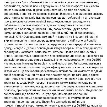
ваші рухи не були обмежені, і ви могли займатися спортом впевнено,
безпечно та, перш за все, не турбуючись про дискомфорт, який часто
може виникати, коли ці речі не прилягають до тіла та постійно
сповзають. Наші жіночі короткі легінси підходять для широкого спектру
спортивних занять, від їзди на велосипеді до трейлранінгу, а також для
прогулянок на свіжому повітрі, насолоджуючись природою, не
забуваючи про такі комфортні для нас тренування в спортзалі.
Доступна в базових, універсальних, позачасових і дуже легко
комбінованих кольорах, таких як чорний, білий, синій або зелений,
колекція OYSHO дозволить вам знайти короткі легінси для жінок, які
вирізняються не тільки своєю довговічністю та стійкістю, а й своїм
позачасовим стилем, що легко інтегрується у ваш гардероб активного
одягу, і чому б ні, у ваші повсякденні кежуал-образи. Крім того, ці шорти
гарантують комфорт і запобігають натиранню під час інтенсивних
вправ. Запрошуємо вас відкрити для себе ідеальне поєднання стилю та
функціональності, що живе в колекції жіночих коротких легінсів OYSHO,
яка включає інноваційні варіанти, такі як компресійні короткі легінси з
силіконовим високим поясом для ефекту плоского живота та контролю
м'язів кора. Ця технологія забезпечує максимальний комфорт завдяки
своїй дихаючій тканині та включає захист від сонця UPF 40+, а також
практичну бічну кишеню, що дозволяє зручно носити ваші речі під час
тренувань. Щодо їхніх переваг, важливо також зазначити, що вони
виготовлені з тканини, яка дозволяє повітрю циркулювати між шарами
волокон, прискорюючи час висихання накопиченої вологи. Це дозволяє
забезпечити, що вологість не буде проблемою під час ваших
спортивних занять, і дозволяє легко зберігати їх сухими від одного
тренування до наступного. Відкрийте для себе новий вимір
продуктивності з короткими легінсами для жінок від OYSHO, де мода та