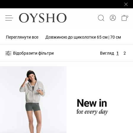
Переглянути все
Довжиною до щиколотки 65 см | 70 см
Пі
Відобразити фільтри
Вигляд
1
2