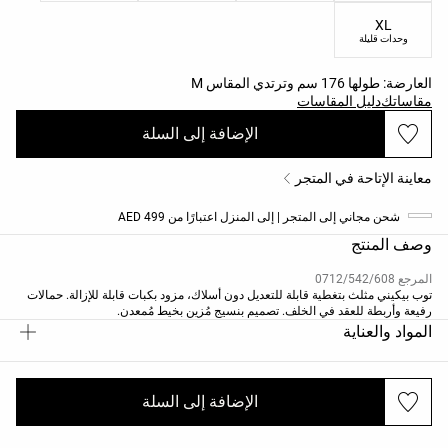
XL
وحدات قليلة
العارضة: طولها 176 سم وترتدي المقاس M
مقاساتك
دليل المقاسات
الإضافة إلى السلة
معاينة الإتاحة في المتجر
شحن مجاني إلى المتجر | إلى المنزل اعتبارًا من 499 AED
وصف المنتج
المرجع 0712/542/608
توب بيكيني مثلث بتغطية قابلة للتعديل دون أسلاك، مزود بكبات قابلة للإزالة. حمالات
رفيعة وأربطة للعقد في الخلف. تصميم بنسيج مُزين بخيط مُمعدن.
المواد والعناية
الإضافة إلى السلة
الشحن والإرجاع