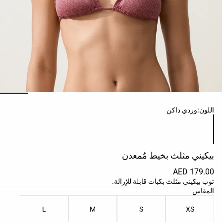
حسب
الجودة
Oysho
Community
افتتاحية
مساعدة
ائمة ألوان المنتج
اللون:
وردي داكن
بيكيني مثلث بخيط مُمعدن
179.00 AED
توب بيكيني مثلث بكبات قابلة للإزالة.
ائمة مقاسات المنتج
المقاس
L
M
S
XS