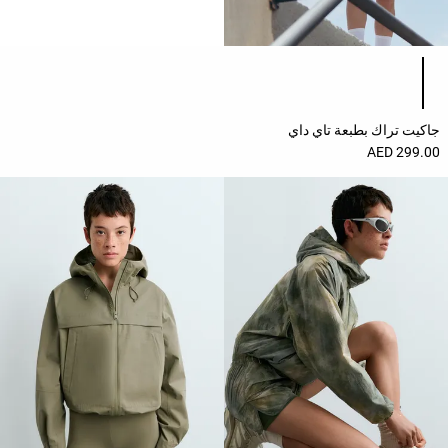
حسب
الجودة
قائمة ألوان المنتج
Oysho
Community
جاكيت تراك بطبعة تاي داي
افتتاحية
299.00 AED
مساعدة