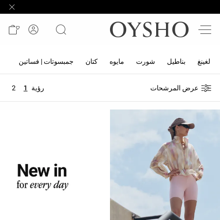
وصل
حديثًا
Active
shorts
لغينغ
بناطيل
شورت
مايوه
كتان
جمبسوتات | فساتين
تنا
الأكثر
عرض المرشحات
رؤية
1
2
مبيعًا
المشاهدة
حسب
المنتج
المشاهدة
حسب
النشاط
المشاهدة